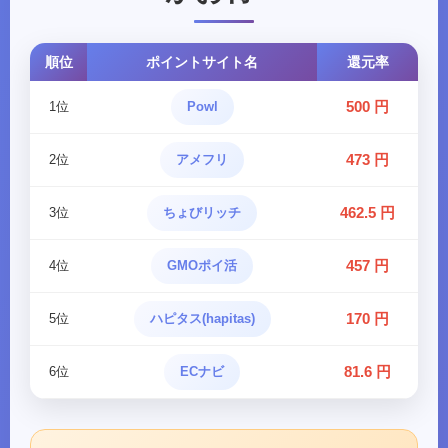
順位
ポイントサイト名
還元率
500 円
1位
Powl
473 円
2位
アメフリ
462.5 円
3位
ちょびリッチ
457 円
4位
GMOポイ活
170 円
5位
ハピタス(hapitas)
81.6 円
6位
ECナビ