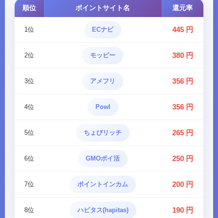
順位
ポイントサイト名
還元率
445 円
1位
ECナビ
380 円
2位
モッピー
356 円
3位
アメフリ
356 円
4位
Powl
265 円
5位
ちょびリッチ
250 円
6位
GMOポイ活
200 円
7位
ポイントインカム
190 円
8位
ハピタス(hapitas)