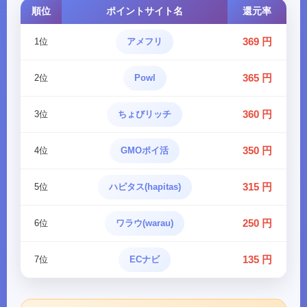
順位
ポイントサイト名
還元率
369 円
1位
アメフリ
365 円
2位
Powl
360 円
3位
ちょびリッチ
350 円
4位
GMOポイ活
315 円
5位
ハピタス(hapitas)
250 円
6位
ワラウ(warau)
135 円
7位
ECナビ