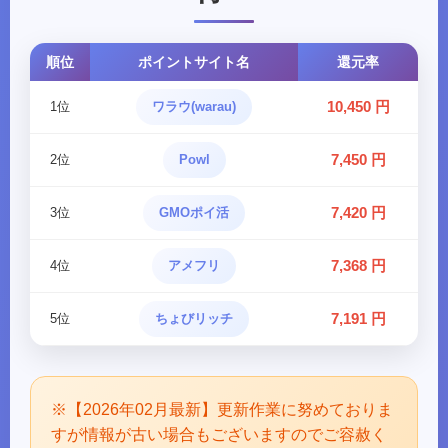
順位
ポイントサイト名
還元率
10,450 円
1位
ワラウ(warau)
7,450 円
2位
Powl
7,420 円
3位
GMOポイ活
7,368 円
4位
アメフリ
7,191 円
5位
ちょびリッチ
※【2026年02月最新】更新作業に努めておりま
すが情報が古い場合もございますのでご容赦く