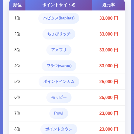
順位
ポイントサイト名
還元率
33,000 円
1位
ハピタス(hapitas)
33,000 円
2位
ちょびリッチ
33,000 円
3位
アメフリ
33,000 円
4位
ワラウ(warau)
25,000 円
5位
ポイントインカム
25,000 円
6位
モッピー
23,000 円
7位
Powl
23,000 円
8位
ポイントタウン