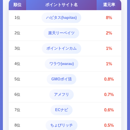
順位
ポイントサイト名
還元率
8%
1位
ハピタス(hapitas)
2%
2位
楽天リーベイツ
1%
3位
ポイントインカム
1%
4位
ワラウ(warau)
0.8%
5位
GMOポイ活
0.7%
6位
アメフリ
0.6%
7位
ECナビ
0.5%
8位
ちょびリッチ