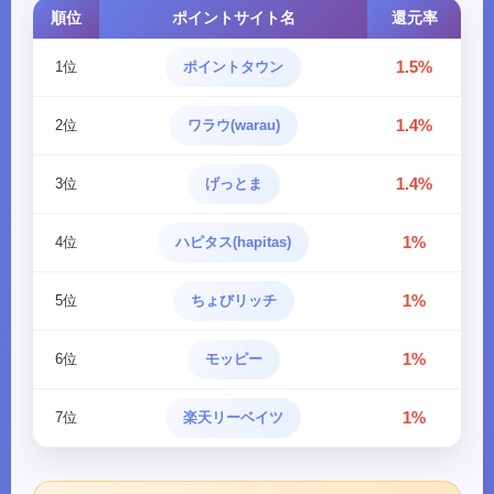
順位
ポイントサイト名
還元率
1.5%
1位
ポイントタウン
1.4%
2位
ワラウ(warau)
1.4%
3位
げっとま
1%
4位
ハピタス(hapitas)
1%
5位
ちょびリッチ
1%
6位
モッピー
1%
7位
楽天リーベイツ