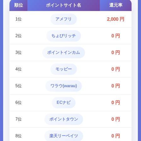
順位
ポイントサイト名
還元率
2,000 円
1位
アメフリ
0 円
2位
ちょびリッチ
0 円
3位
ポイントインカム
0 円
4位
モッピー
0 円
5位
ワラウ(warau)
0 円
6位
ECナビ
0 円
7位
ポイントタウン
0 円
8位
楽天リーベイツ