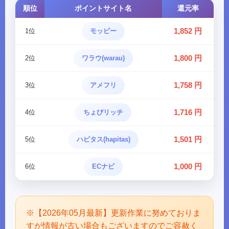
順位
ポイントサイト名
還元率
1,852 円
1位
モッピー
1,800 円
2位
ワラウ(warau)
1,758 円
3位
アメフリ
1,716 円
4位
ちょびリッチ
1,501 円
5位
ハピタス(hapitas)
1,000 円
6位
ECナビ
※【2026年05月最新】更新作業に努めておりま
すが情報が古い場合もございますのでご容赦く