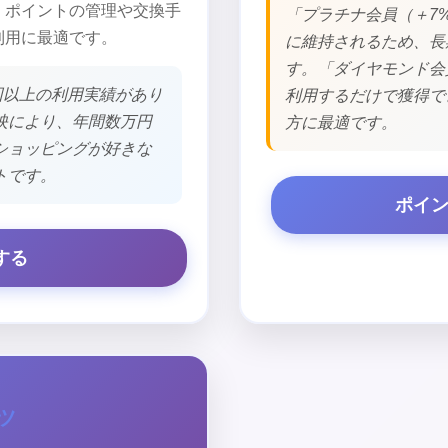
、ポイントの管理や交換手
「プラチナ会員（＋7
利用に最適です。
に維持されるため、長
す。「ダイヤモンド会
回以上の利用実績があり
利用するだけで獲得で
映により、年間数万円
方に最適です。
ショッピングが好きな
トです。
ポイ
する
ツ