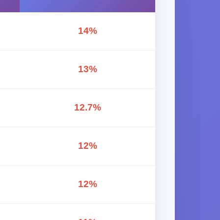
14%
13%
12.7%
12%
12%