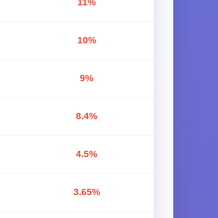
11%
10%
9%
8.4%
4.5%
3.65%